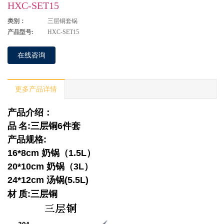
HXC-SET15
类别：
三层铜套锅
产品型号:
HXC-SET15
在线咨询
更多产品详情
产品介绍：
品
名
:
三层铜
6
件套
产品规格
:
16*8cm
奶锅（
1.5L
）
20*10cm
奶锅（
3L
）
24*12cm
汤锅
(5.5L)
材
质
:
三层铜