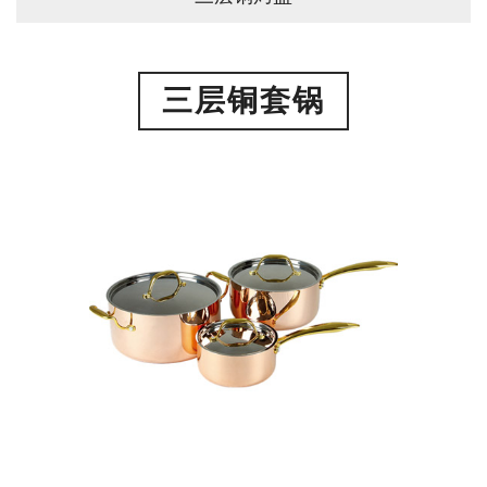
三层铜套锅