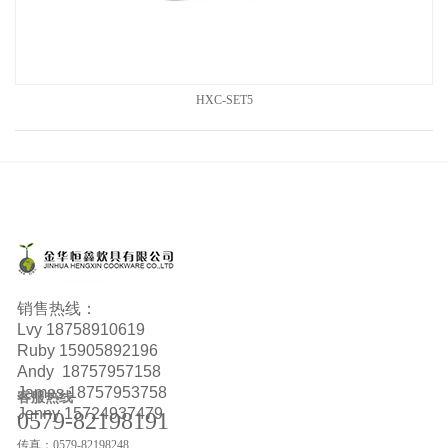
HXC-SET5
销售热线：
Lvy
18758910619
Ruby
15905892196
Andy 18757957158
James 18757953758
客服热线
Jenny 15724937479
0579-82198191
传真：0579-82198248