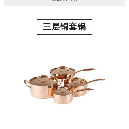
三层铜套锅