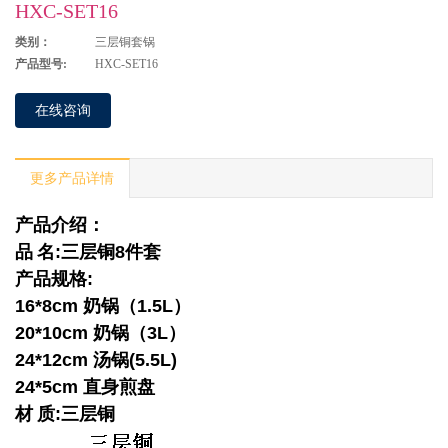
HXC-SET16
类别：
三层铜套锅
产品型号:
HXC-SET16
在线咨询
更多产品详情
产品介绍：
品
名
:
三层铜
8
件套
产品规格
:
16*8cm
奶锅（
1.5L
）
20*10cm
奶锅（
3L
）
24*12cm
汤锅
(5.5L)
24*5cm
直身煎盘
材
质
:
三层铜