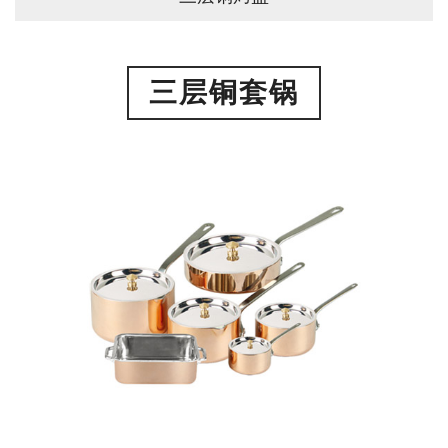
三层铜套锅