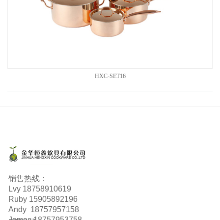
HXC-SET16
销售热线：
Lvy
18758910619
Ruby
15905892196
Andy 18757957158
James 18757953758