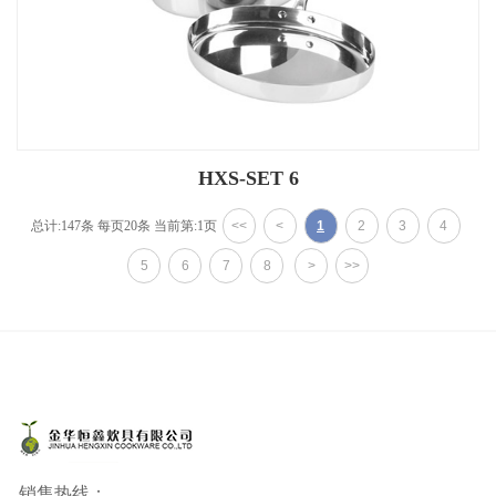
HXS-SET 6
总计:147条 每页20条
当前第:1页
<<
<
1
2
3
4
5
6
7
8
>
>>
销售热线：