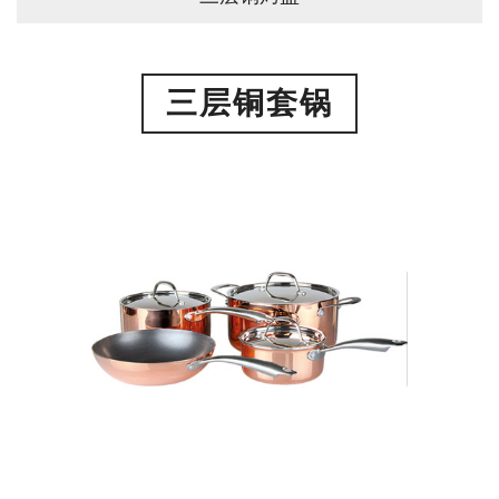
三层铜套锅