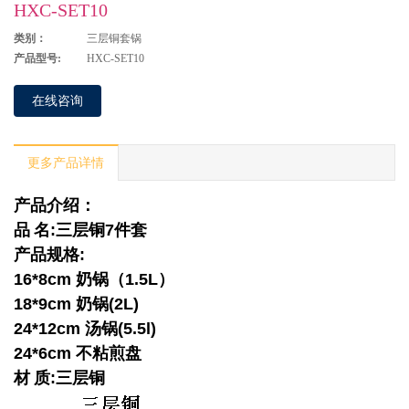
HXC-SET10
类别：
三层铜套锅
产品型号:
HXC-SET10
在线咨询
更多产品详情
产品介绍：
品
名
:
三层铜
7
件套
产品规格
:
16*8cm
奶锅（
1.5L
）
18*9cm
奶锅
(2L)
24*12cm
汤锅
(5.5l)
24*6cm
不粘煎盘
材
质
:
三层铜