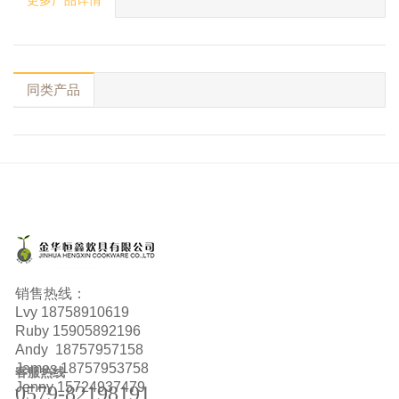
更多产品详情
同类产品
销售热线：
Lvy
18758910619
Ruby
15905892196
Andy 18757957158
James 18757953758
客服热线
Jenny 15724937479
0579-82198191